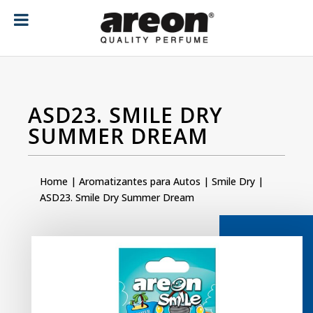
[ubermenu config_id="main" menu="18"]
ASD23. SMILE DRY
SUMMER DREAM
Home
|
Aromatizantes para Autos
|
Smile Dry
|
ASD23. Smile Dry Summer Dream