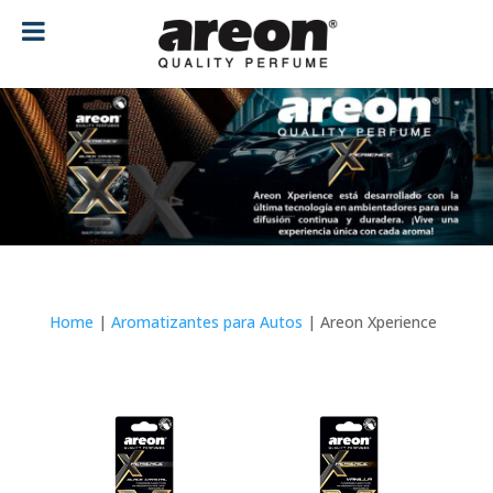
[ubermenu config_id="main" menu="18"]
Home
|
Aromatizantes para Autos
| Areon Xperience