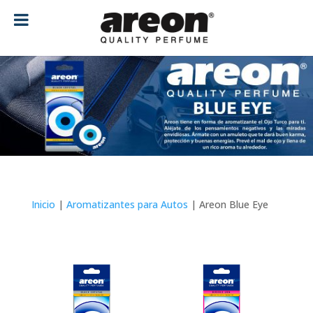
[ubermenu config_id="main" menu="18"]
Inicio
|
Aromatizantes para Autos
| Areon Blue Eye