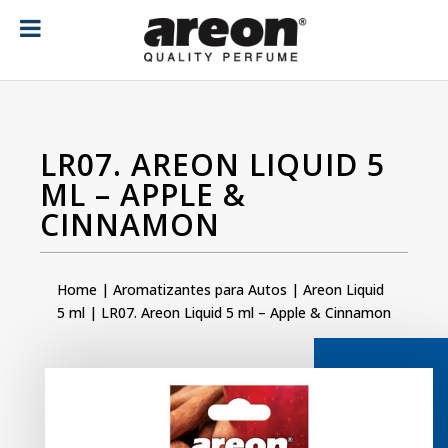
[ubermenu config_id="main" menu="18"]
LR07. AREON LIQUID 5
ML – APPLE &
CINNAMON
Home
|
Aromatizantes para Autos
|
Areon Liquid
5 ml
| LR07. Areon Liquid 5 ml – Apple & Cinnamon