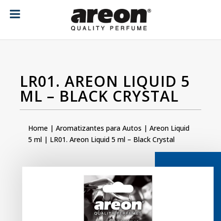
[ubermenu config_id="main" menu="18"]
LR01. AREON LIQUID 5
ML – BLACK CRYSTAL
Home
|
Aromatizantes para Autos
|
Areon Liquid
5 ml
| LR01. Areon Liquid 5 ml – Black Crystal