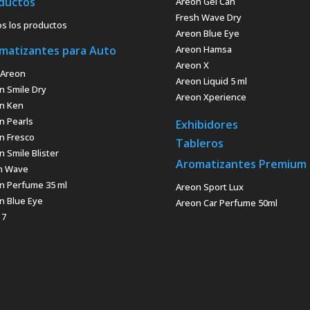
ductos
Areon Gel Can
Fresh Wave Dry
s los productos
Areon Blue Eye
matizantes para Auto
Areon Hamsa
Areon X
Areon
Areon Liquid 5 ml
n Smile Dry
Areon Xperience
n Ken
n Pearls
Exhibidores
n Fresco
Tableros
n Smile Blister
Aromatizantes Premium
h Wave
n Perfume 35 ml
Areon Sport Lux
n Blue Eye
Areon Car Perfume 50ml
 7