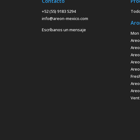
Contacto
Pro
+52 (55) 9183 5294
Todo
info@areon-mexico.com
Aro
Escríbanos un mensaje
Mon 
Areo
Areo
Areo
Areo
Areo
Fres
Areo
Areo
Vent