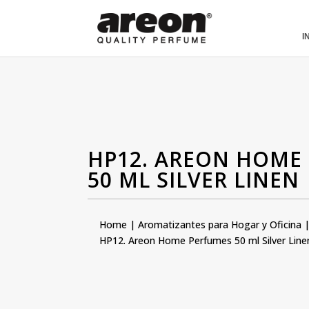
[ubermenu config_id="main" menu="18"]
I
HP12. AREON HOME
50 ML SILVER LINEN
Home
|
Aromatizantes para Hogar y Oficina
HP12. Areon Home Perfumes 50 ml Silver Line