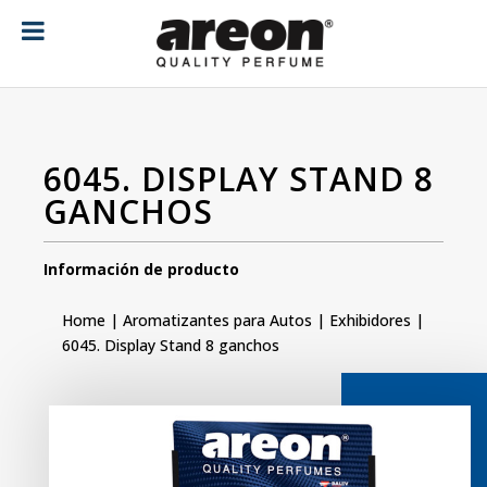
[ubermenu config_id="main" menu="18"]
6045. DISPLAY STAND 8
GANCHOS
Información de producto
Home
|
Aromatizantes para Autos
|
Exhibidores
|
6045. Display Stand 8 ganchos