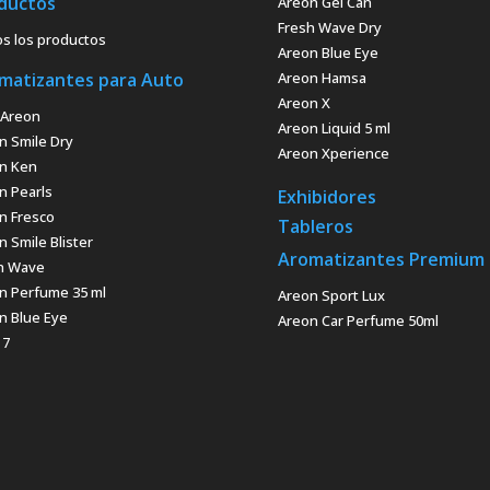
ductos
Areon Gel Can
Fresh Wave Dry
s los productos
Areon Blue Eye
matizantes para Auto
Areon Hamsa
Areon X
Areon
Areon Liquid 5 ml
n Smile Dry
Areon Xperience
n Ken
n Pearls
Exhibidores
n Fresco
Tableros
n Smile Blister
Aromatizantes Premium
h Wave
n Perfume 35 ml
Areon Sport Lux
n Blue Eye
Areon Car Perfume 50ml
 7