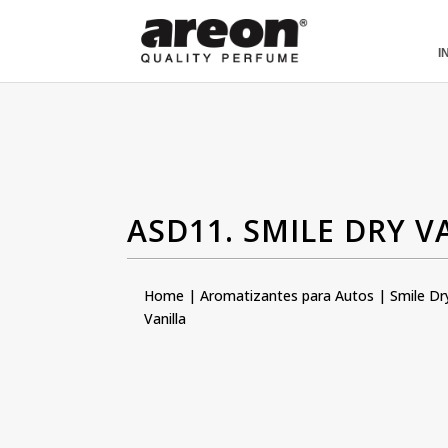
[ubermenu config_id="main" menu="18"]
I
ASD11. SMILE DRY V
Home
|
Aromatizantes para Autos
|
Smile Dr
Vanilla