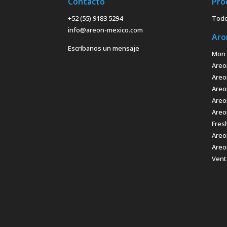
Contacto
Pro
+52 (55) 9183 5294
Todo
info@areon-mexico.com
Aro
Escríbanos un mensaje
Mon 
Areo
Areo
Areo
Areo
Areo
Fres
Areo
Areo
Vent